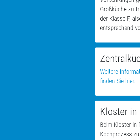
Großküche zu tr
der Klasse F, al
entsprechend vo
Zentralkü
Weitere Informa
finden Sie hier.
Kloster in
Beim Kloster in
Kochprozess zu 