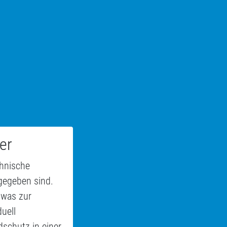
er
chnische
gegeben sind.
 was zur
uell
schutz in einer