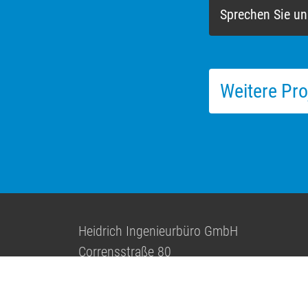
Sprechen Sie un
Weitere Pro
Heidrich Ingenieurbüro GmbH
Corrensstraße 80
48149 Münster