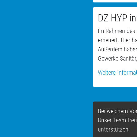
DZ HYP in
Im Rahmen des 
erneuert. Hier h
Außerdem haben 
Gewerke Sanitär
Weitere Informat
Bei welchem Vor
Unser Team freut
unterstützen.