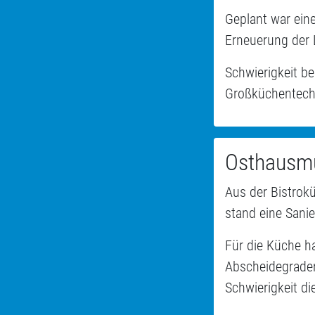
Geplant war ein
Erneuerung der 
Schwierigkeit be
Großküchentechn
Osthausm
Aus der Bistrok
stand eine Sanie
Für die Küche h
Abscheidegraden
Schwierigkeit d