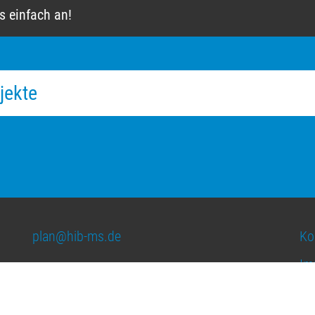
s einfach an!
jekte
plan@hib-ms.de
Ko
Im
0251 / 98 29 390
Da