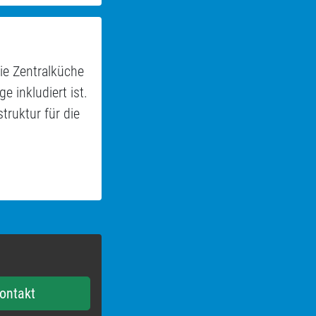
e Zentralküche
e inkludiert ist.
truktur für die
ontakt