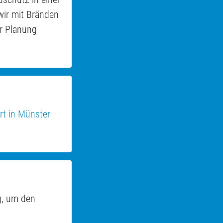
wir mit Bränden
er Planung
rt in Münster
g, um den