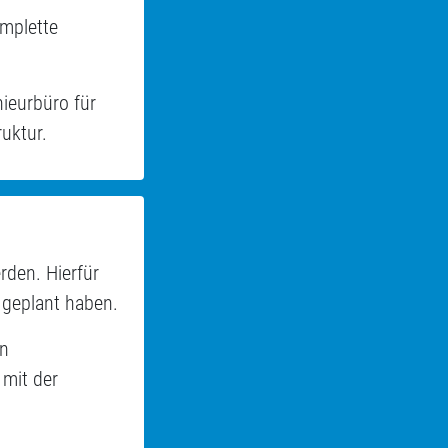
omplette
ieurbüro für
uktur.
den. Hierfür
 geplant haben.
en
mit der