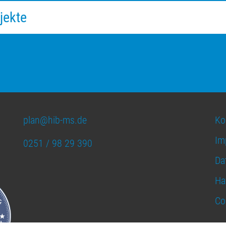
jekte
plan@hib-ms.de
Ko
Im
0251 / 98 29 390
Da
Ha
Co