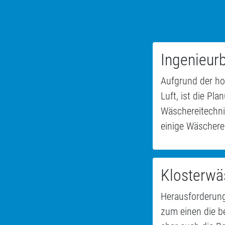
Ingenieur
Aufgrund der ho
Luft, ist die Pl
Wäschereitechni
einige Wäschere
Klosterwä
Herausforderung
zum einen die b