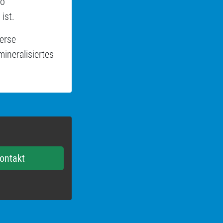
so
ist.
erse
ineralisiertes
ontakt