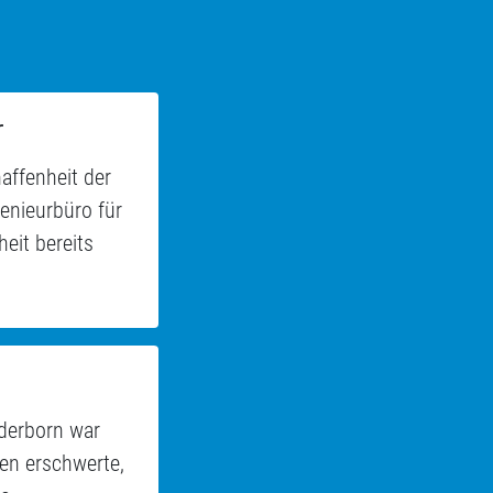
r
affenheit der
genieurbüro für
eit bereits
aderborn war
en erschwerte,