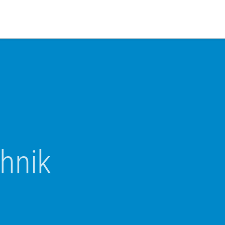
rich IB GmbH
hnik