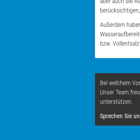
aber auch die R
berücksichtigen,
Außerdem haben w
Wasseraufbereit
bzw. Vollentsalz
Bei welchem Vor
Unser Team freut
unterstützen.
Sprechen Sie un