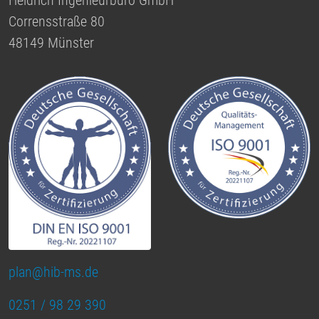
Heidrich Ingenieurbüro GmbH
Corrensstraße 80
48149 Münster
plan@hib-ms.de
0251 / 98 29 390