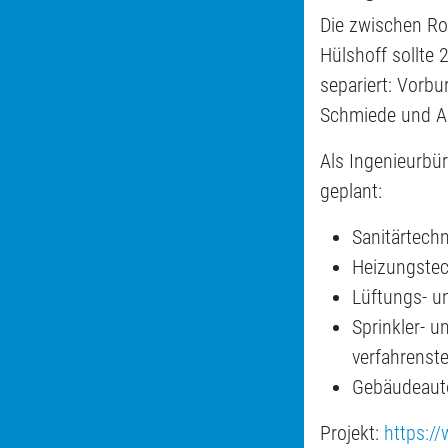
Die zwischen Ro
Hülshoff sollte 
separiert: Vorb
Schmiede und A
Als Ingenieurbü
geplant:
Sanitärtech
Heizungste
Lüftungs- u
Sprinkler- 
verfahrenst
Gebäudeaut
Projekt:
https:/