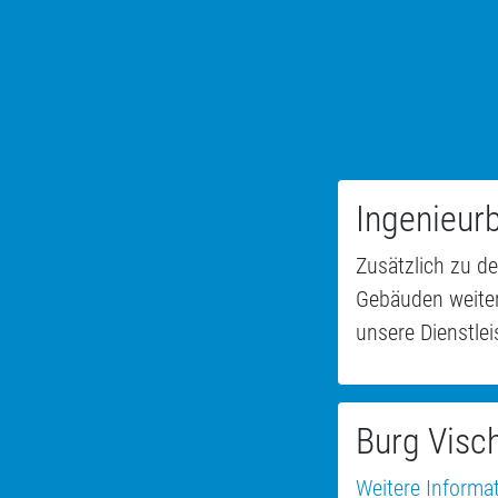
Ingenieur
Zusätzlich zu 
Gebäuden weiter
unsere Dienstle
Burg Visc
Weitere Informa