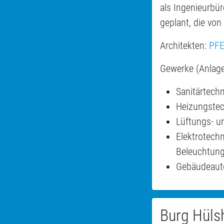
als Ingenieurbü
geplant, die vo
Architekten:
PFE
Gewerke (Anlag
Sanitärtech
Heizungste
Lüftungs- u
Elektrotech
Beleuchtung
Gebäudeaut
Burg Hüls