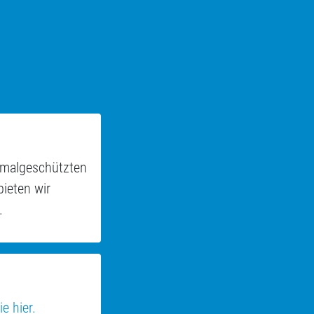
kmalgeschützten
ieten wir
.
e hier.