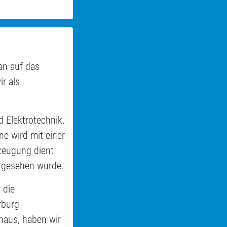
an auf das
r als
 Elektrotechnik.
e wird mit einer
zeugung dient
orgesehen wurde.
 die
rburg
haus, haben wir