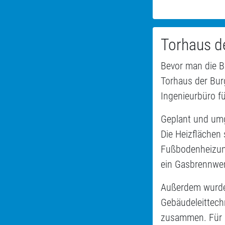
Torhaus d
Bevor man die B
Torhaus der Bur
Ingenieurbüro f
Geplant und umg
Die Heizflächen
Fußbodenheizung
ein Gasbrennwer
Außerdem wurde 
Gebäudeleittechn
zusammen. Für d