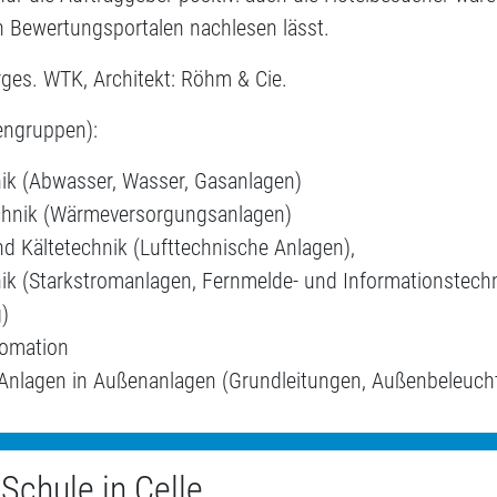
en Bewertungsportalen nachlesen lässt.
rges. WTK, Architekt: Röhm & Cie.
engruppen):
nik (Abwasser, Wasser, Gasanlagen)
chnik (Wärmeversorgungsanlagen)
d Kältetechnik (Lufttechnische Anlagen),
nik (Starkstromanlagen, Fernmelde- und Informationstech
)
omation
Anlagen in Außenanlagen (Grundleitungen, Außenbeleuch
 Schule in Celle