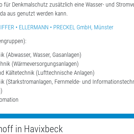
ro für Denkmalschutz zusätzlich eine Wasser- und Strom
n da aus genutzt werden kann.
IFFER • ELLERMANN • PRECKEL GmbH, Münster
engruppen):
nik (Abwasser, Wasser, Gasanlagen)
chnik (Wärmeversorgungsanlagen)
nd Kältetechnik (Lufttechnische Anlagen)
nik (Starkstromanlagen, Fernmelde- und Informationstech
)
omation
hoff in Havixbeck