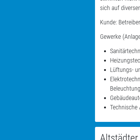
sich auf divers
Kunde: Betreibe
Gewerke (Anlag
Sanitärtech
Heizungste
Lüftungs- un
Elektrotech
Beleuchtung
Gebäudeaut
Technische 
Altstädter