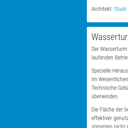
Architekt:
Staab 
Wassertur
Der Wasserturm 
laufenden Betrie
Spezielle Heraus
Im Wesentlichen
Technische Geb
überwinden.
Die Fläche der 
effektiver genu
stimmten nicht n