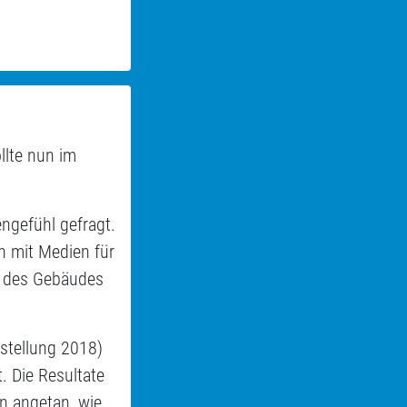
lte nun im
engefühl gefragt.
n mit Medien für
g des Gebäudes
stellung 2018)
. Die Resultate
n angetan, wie